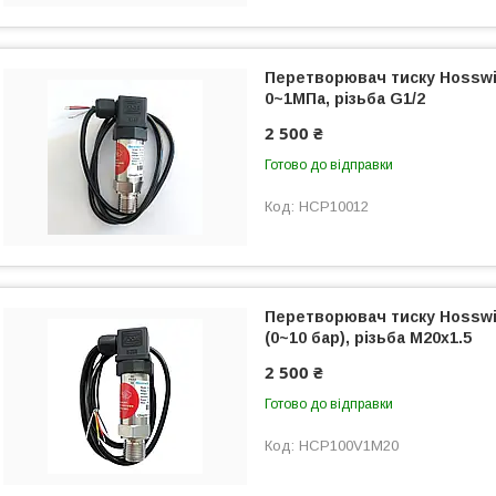
Перетворювач тиску Hosswil
0~1МПа, різьба G1/2
2 500 ₴
Готово до відправки
HCP10012
Перетворювач тиску Hosswil
(0~10 бар), різьба М20х1.5
2 500 ₴
Готово до відправки
HCP100V1M20