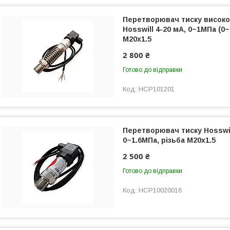
Перетворювач тиску висок
Hosswill 4-20 мА, 0~1МПа (0~
М20х1.5
2 800 ₴
Готово до відправки
HCP101201
Перетворювач тиску Hosswil
0~1.6МПа, різьба М20х1.5
2 500 ₴
Готово до відправки
HCP10020016