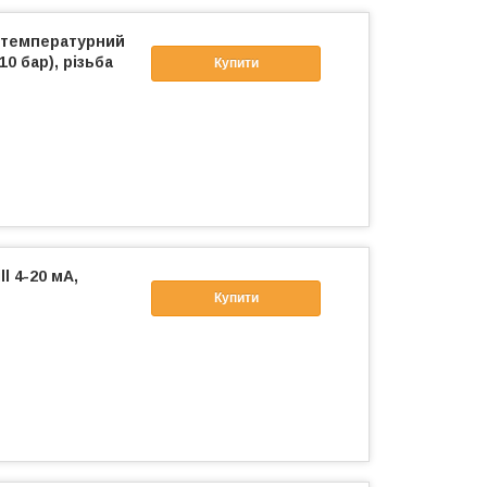
отемпературний
10 бар), різьба
Купити
l 4-20 мА,
Купити