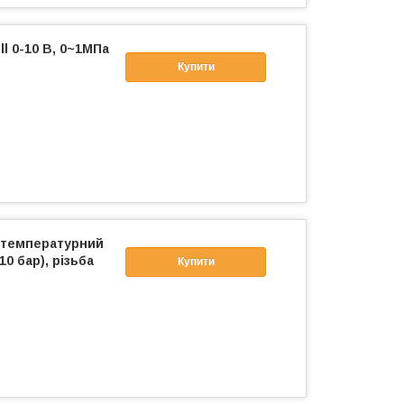
l 0-10 В, 0~1МПа
Купити
отемпературний
10 бар), різьба
Купити