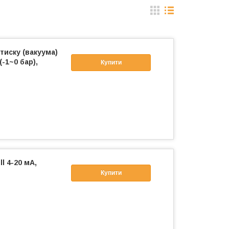
тиску (вакуума)
(-1~0 бар),
Купити
l 4-20 мА,
Купити