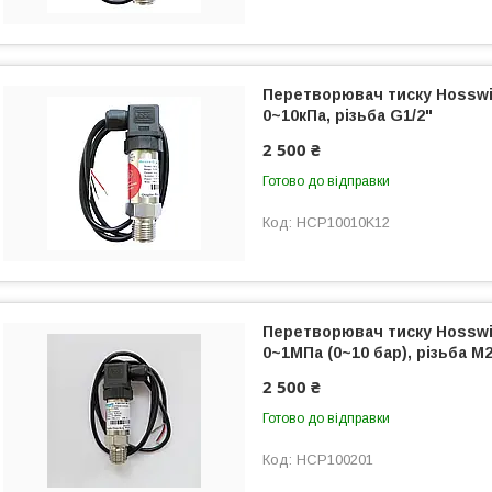
Перетворювач тиску Hosswil
0~10кПа, різьба G1/2"
2 500 ₴
Готово до відправки
HCP10010K12
Перетворювач тиску Hosswil
0~1МПа (0~10 бар), різьба М2
2 500 ₴
Готово до відправки
HCP100201