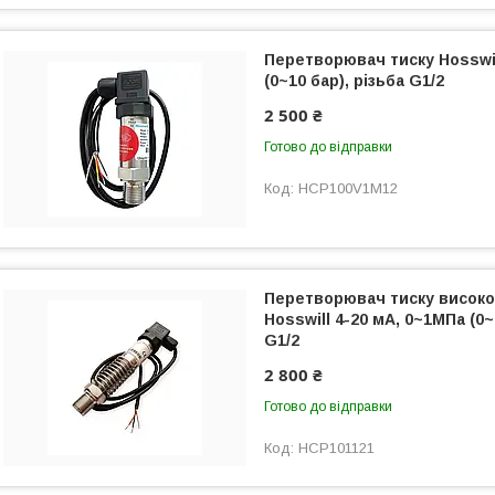
Перетворювач тиску Hosswil
(0~10 бар), різьба G1/2
2 500 ₴
Готово до відправки
HCP100V1M12
Перетворювач тиску висок
Hosswill 4-20 мА, 0~1МПа (0~
G1/2
2 800 ₴
Готово до відправки
HCP101121