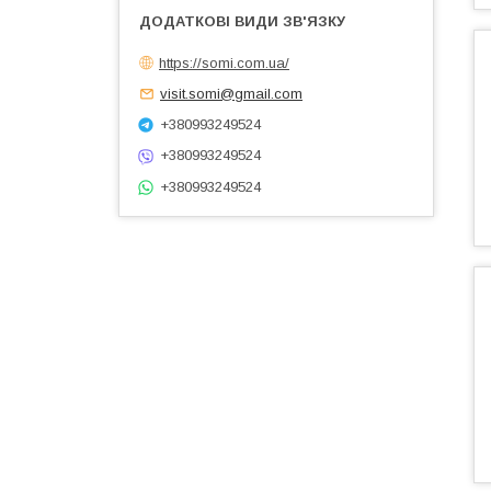
https://somi.com.ua/
visit.somi@gmail.com
+380993249524
+380993249524
+380993249524