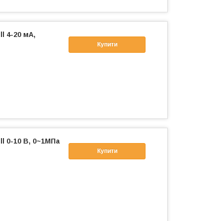
l 4-20 мА,
Купити
l 0-10 В, 0~1МПа
Купити