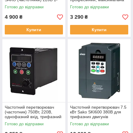
фаз. вхід; 3-ф вихід
комплектація
Готово до відправки
Готово до відправки
4 900
3 290
₴
₴
Купити
Купити
Частотний перетворювач
Частотний перетворювач 7.5
(частотник) 750Вт, 220В,
кВт Sako SKI600 380В для
однофазний вхід, трифазний
трифазних двигунів
вихід, частоти 1-99Гц
Готово до відправки
Готово до відправки