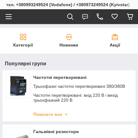
тел. +380993249524 (Vodafone) / +380973249524 (Kyivstar)
Категорії
Новинки
Акції
Популярні групи
Частотні перетворювачі
Трьохфазні частотні перетворювачі 380/380В
Частотні перетворювачі: вхід 220 В і вихід
трьохфазний 220 В
Частотні перетворювачі: вхід 220 В і вихід
трьохфазний 380 В
Показати все
Комплектуючі для частотних перетворювачів
Гальмівні резистори