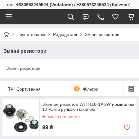
тел. +380993249524 (Vodafone) / +380973249524 (Kyivstar)
Групи товарів
Радіодеталі
Змінні резистори
Змінні резистори
Змінні резистори
Сортування
0
Фільтри
Змінний резистор WTH118-1A 2W номіналом
10 кОм з ручкою і шкалою
Немає в наявності
99
₴