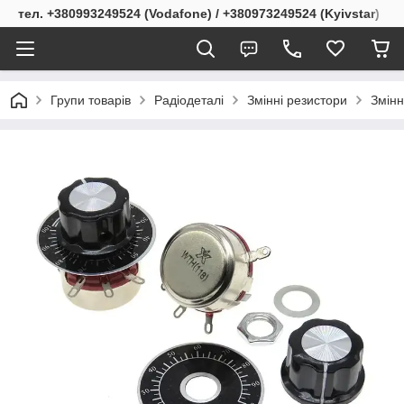
тел. +380993249524 (Vodafone) / +380973249524 (Kyivstar)
Групи товарів
Радіодеталі
Змінні резистори
Змінн