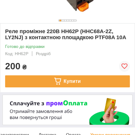
Реле проміжне 220В HH62P (HHC68A-2Z,
LY2NJ) з контактною площадкою PTF08A 10А
Готово до відправки
Код: HH62P
Роздріб
200
₴
Купити
арактеристики
Доставка
Оплата
Умови повернення