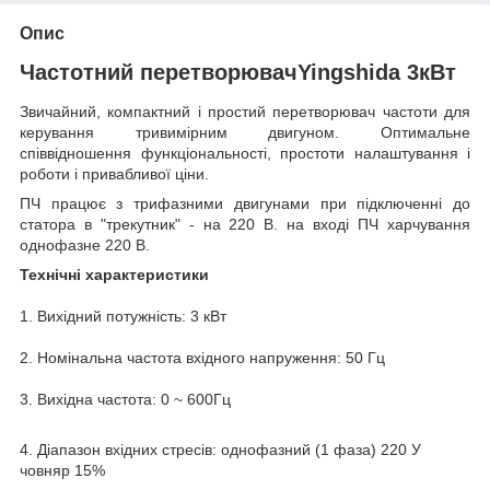
Опис
Частотний перетворювачYingshida 3кВт
Звичайний, компактний і простий перетворювач частоти для
керування тривимірним двигуном. Оптимальне
співвідношення функціональності, простоти налаштування і
роботи і привабливої ціни.
ПЧ працює з трифазними двигунами при підключенні до
статора в "трекутник" - на 220 В. на вході ПЧ харчування
однофазне 220 В.
Технічні характеристики
1. Вихідний потужність: 3 кВт
2. Номінальна частота вхідного напруження: 50 Гц
3. Вихідна частота: 0 ~ 600Гц
4. Діапазон вхідних стресів: однофазний (1 фаза) 220 У
човняр 15%