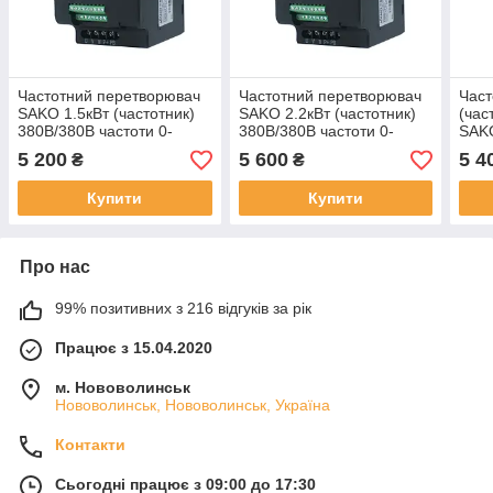
Частотний перетворювач
Частотний перетворювач
Част
SAKO 1.5кВт (частотник)
SAKO 2.2кВт (частотник)
(час
380В/380В частоти 0-
380В/380В частоти 0-
SAKO
400Гц/ регулятор
400Гц/ регулятор
220В
5 200
5 600
5 4
₴
₴
швидкості двигуна
швидкості двигуна АД
Купити
Купити
Про нас
99% позитивних з 216 відгуків за рік
Працює з 15.04.2020
м. Нововолинськ
Нововолинськ, Нововолинськ, Україна
Контакти
Сьогодні працює з 09:00 до 17:30