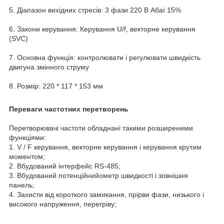
5. Діапазон вихідних стресів: 3 фази 220 В Абаї 15%
6. Закони керування: Керування U/f, векторне керування
(SVC)
7. Основна функція: контролювати і регулювати швидкість
двигуна змінного струму
8. Розмір: 220 * 117 * 153 мм
Переваги частотних перетворень
Перетворювачі частоти обладнані такими розширеними
функціями:
1. V / F керування, векторне керування і керування крутим
моментом;
2. Вбудований інтерфейс RS-485;
3. Вбудований потенційнийометр швидкості і зовнішня
панель;
4. Захисти від короткого замикання, прірви фази, низького і
високого напруження, перегріву;