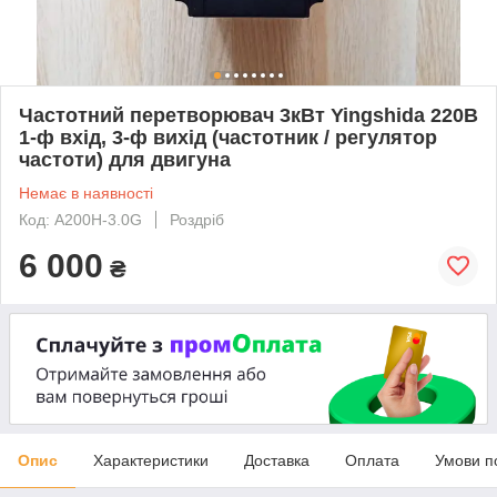
Частотний перетворювач 3кВт Yingshida 220В
1-ф вхід, 3-ф вихід (частотник / регулятор
частоти) для двигуна
Немає в наявності
Код: A200H-3.0G
Роздріб
6 000
₴
Опис
Характеристики
Доставка
Оплата
Умови п