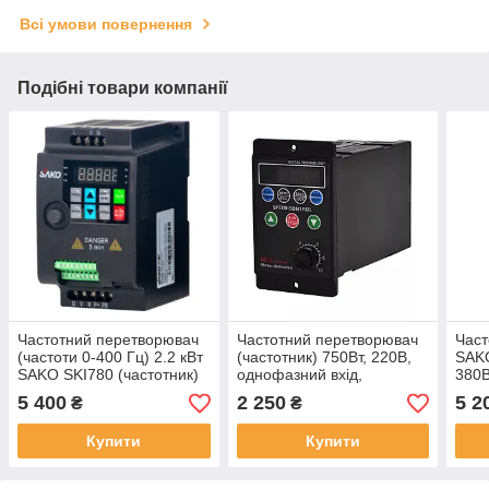
Всі умови повернення
Подібні товари компанії
Частотний перетворювач
Частотний перетворювач
Част
(частоти 0-400 Гц) 2.2 кВт
(частотник) 750Вт, 220В,
SAKO
SAKO SKI780 (частотник)
однофазний вхід,
380В
220В 1-ф вхід, 3-ф вихід
трифазний вихід, частоти
400Г
5 400
2 250
5 2
₴
₴
1-99Гц
швид
Купити
Купити