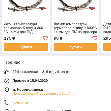
Датчик температури
Датчик температури
Датч
термопара К типу 0-800
термопара К типу 0-800°C
Pt10
°C 14 мм для ПІД
14 мм для ПІД контролера
водо
контролера, провід 5 м
(тер
175
90
295
₴
₴
Купити
Купити
Про нас
99% позитивних з 216 відгуків за рік
Працює з 15.04.2020
м. Нововолинськ
Нововолинськ, Нововолинськ, Україна
Контакти