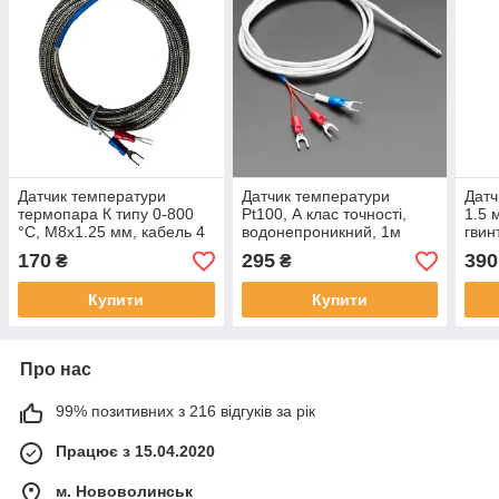
Датчик температури
Датчик температури
Датч
термопара К типу 0-800
Pt100, А клас точності,
1.5 
°C, М8х1.25 мм, кабель 4
водонепроникний, 1м
гвин
м
(термоопір), -50...+200°C
-50.
170
295
390
₴
₴
Купити
Купити
Про нас
99% позитивних з 216 відгуків за рік
Працює з 15.04.2020
м. Нововолинськ