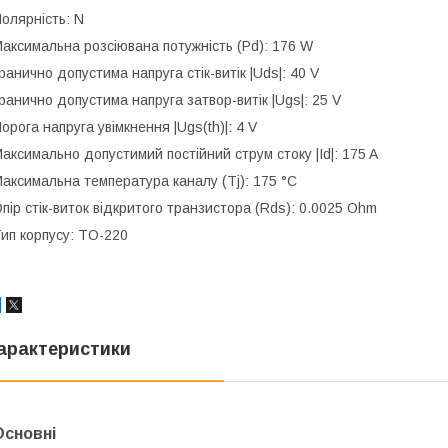
олярність: N
аксимальна розсіювана потужність (Pd): 176 W
ранично допустима напруга стік-витік |Uds|: 40 V
ранично допустима напруга затвор-витік |Ugs|: 25 V
орога напруга увімкнення |Ugs(th)|: 4 V
аксимально допустимий постійний струм стоку |Id|: 175 A
аксимальна температура каналу (Tj): 175 °C
пір стік-виток відкритого транзистора (Rds): 0.0025 Ohm
ип корпусу: TO-220
арактеристики
Основні