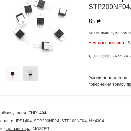
STP200NF04,
85 ₴
Мінімальна сума замов
Немає в наявності
К
+380 (99) 324-95-24
повернення товару п
Найменування:
FHP1404
налоги: IRF1404, STP200NF04, STP100NF04, HY4004
Тип
транзистора
: MOSFET