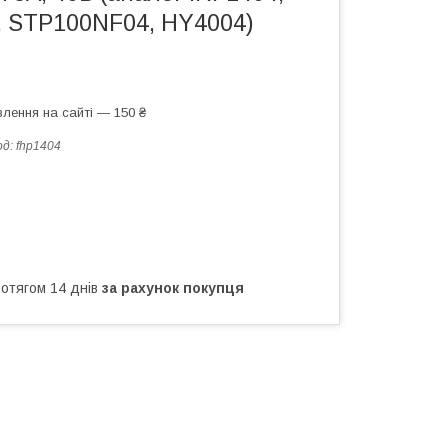
 STP100NF04, HY4004)
лення на сайті — 150 ₴
од:
fhp1404
ротягом 14 днів
за рахунок покупця