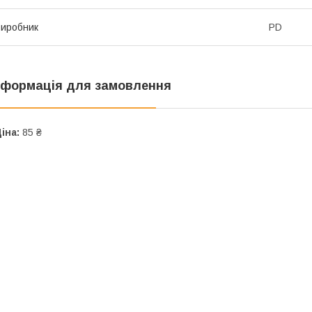
иробник
PD
нформація для замовлення
іна:
85 ₴