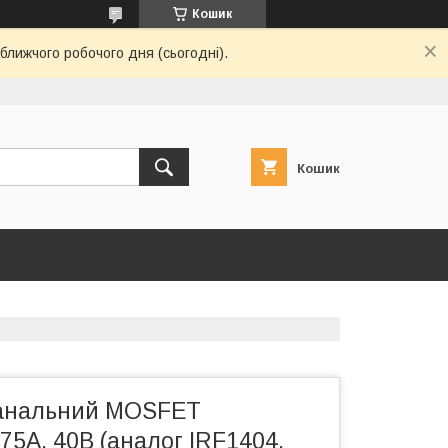
Кошик
ближчого робочого дня (сьогодні).
Кошик
канальний MOSFET
75А, 40В (аналог IRF1404,