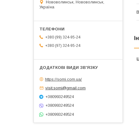
Нововолинськ, Нововолинськ,
Україна
В
+380 (99) 324-95-24
І
+380 (97) 324-95-24
Ц
https://somi.com.ua/
visit.somi@gmail.com
+380993249524
+380993249524
+380993249524