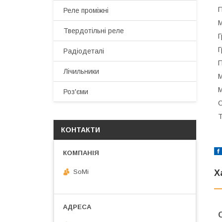
П
Реле проміжні
М
Твердотільні реле
Г
Г
Радіодеталі
П
Лічильники
М
М
Роз'єми
О
Т
КОНТАКТИ
SoMi
Х