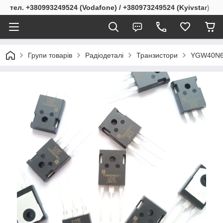
тел. +380993249524 (Vodafone) / +380973249524 (Kyivstar)
Групи товарів
Радіодеталі
Транзистори
YGW40N65