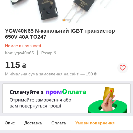
YGW40N65 N-канальний IGBT транзистор
650V 40A TO247
Немає в наявності
Код: ygw40n65
Роздріб
115
₴
Мінімальна сума замовлення на сайті — 150 ₴
Опис
Доставка
Оплата
Умови повернення