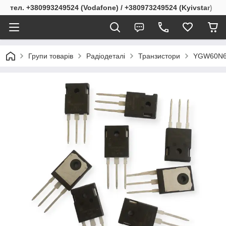
тел. +380993249524 (Vodafone) / +380973249524 (Kyivstar)
Групи товарів
Радіодеталі
Транзистори
YGW60N65