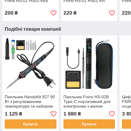
Fnirsi HS-01 HS01-K65
Fnirsi HS-01 HS01-KR
Fnir
200
220
220
₴
₴
Подібні товари компанії
Паяльник HandsKit 927 90
Паяльник Fnirsi HS-02B
Циф
Вт з регулюванням
Type-C портативний для
FNIR
температури та набором
електроніки з жалом
осци
аксесуарів
HS02B-K, підставкою та
гене
1 125
1 880
3 8
₴
₴
сумкою
MS/s
мА·г
Купити
Купити