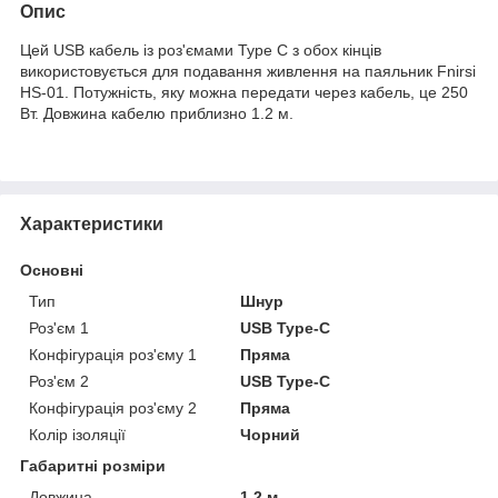
Опис
Цей USB кабель із роз'ємами Type C з обох кінців
використовується для подавання живлення на паяльник Fnirsi
HS-01. Потужність, яку можна передати через кабель, це 250
Вт. Довжина кабелю приблизно 1.2 м.
Характеристики
Основні
Тип
Шнур
Роз'єм 1
USB Type-C
Конфігурація роз'єму 1
Пряма
Роз'єм 2
USB Type-C
Конфігурація роз'єму 2
Пряма
Колір ізоляції
Чорний
Габаритні розміри
Довжина
1.2 м