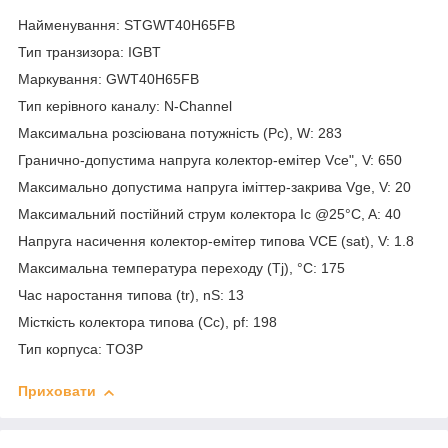
Найменування: STGWT40H65FB
Тип транзизора: IGBT
Маркування: GWT40H65FB
Тип керівного каналу: N-Channel
Максимальна розсіювана потужність (Pc), W: 283
Гранично-допустима напруга колектор-емітер Vce", V: 650
Максимально допустима напруга іміттер-закрива Vge, V: 20
Максимальний постійний струм колектора Ic @25°C, A: 40
Напруга насичення колектор-емітер типова VCE (sat), V: 1.8
Максимальна температура переходу (Tj), °C: 175
Час наростання типова (tr), nS: 13
Місткість колектора типова (Cc), pf: 198
Тип корпуса: TO3P
Приховати