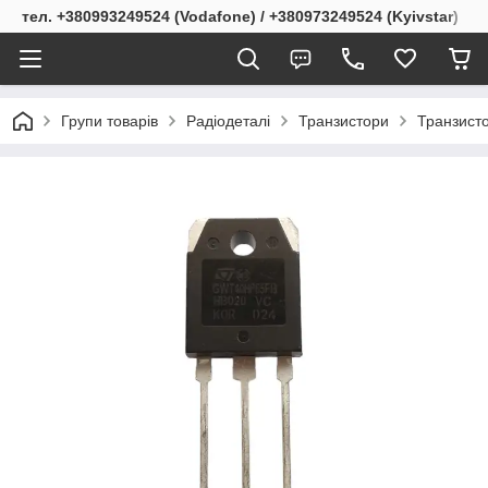
тел. +380993249524 (Vodafone) / +380973249524 (Kyivstar)
Групи товарів
Радіодеталі
Транзистори
Транзист