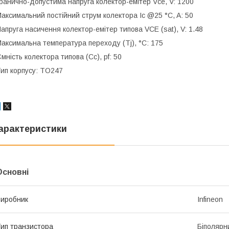
ранично-допустима напруга колектор-емітер Vce, V: 1200
аксимальний постійний струм колектора Ic @25 °C, A: 50
апруга насичення колектор-емітер типова VCE (sat), V: 1.48
аксимальна температура переходу (Tj), °C: 175
мність колектора типова (Cc), pf: 50
ип корпусу: TO247
арактеристики
Основні
иробник
Infineon
ип транзистора
Біполярн