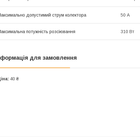
аксимально допустимий струм колектора
50 А
аксимальна потужність розсіювання
310 Вт
нформація для замовлення
іна:
40 ₴