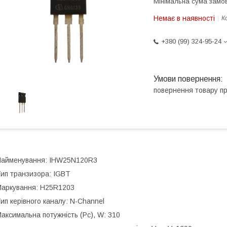
Мінімальна сума замов
Немає в наявності
К
+380 (99) 324-95-24
повернення товару п
айменування: IHW25N120R3
ип транзизора: IGBT
аркування: H25R1203
ип керівного каналу: N-Channel
аксимальна потужність (Pc), W: 310