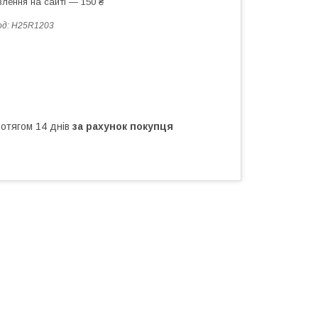
лення на сайті — 150 ₴
од:
H25R1203
ротягом 14 днів
за рахунок покупця