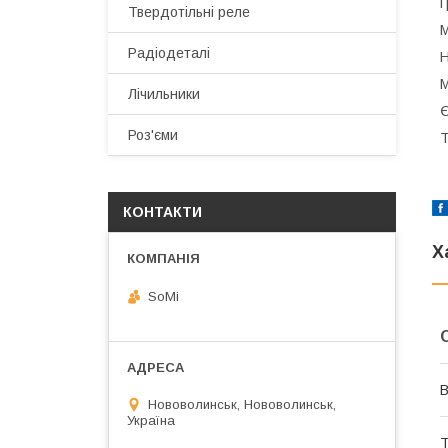
Г
Твердотільні реле
М
Радіодеталі
Н
М
Лічильники
Є
Роз'єми
Т
КОНТАКТИ
Х
SoMi
В
Нововолинськ, Нововолинськ,
Україна
Т