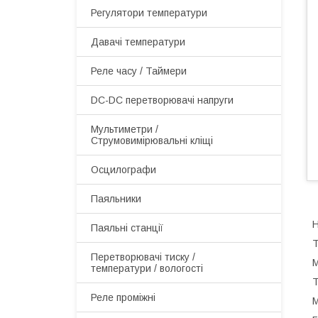
Регулятори температури
Давачі температури
Реле часу / Таймери
DC-DC перетворювачі напруги
Мультиметри /
Струмовимірювальні кліщі
Осцилографи
Паяльники
Н
Паяльні станції
Т
Перетворювачі тиску /
М
температури / вологості
Т
Реле проміжні
М