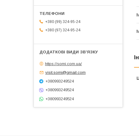
М
+380 (99) 324-95-24
+380 (97) 324-95-24
М
І
https://somi.com.ua/
visit.somi@gmail.com
Ц
+380993249524
+380993249524
+380993249524