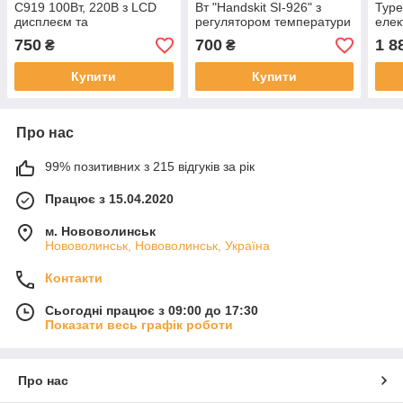
C919 100Вт, 220В з LCD
Вт "Handskit SI-926" з
Type
дисплеєм та
регулятором температури
елек
регулюванням
та РК дисплеєм (набір
HS02
750
700
1 8
₴
₴
температури 180–520°C з
змінних жал 5 шт.)
сум
додатковими жалами
Купити
Купити
Про нас
99% позитивних з 215 відгуків за рік
Працює з 15.04.2020
м. Нововолинськ
Нововолинськ, Нововолинськ, Україна
Контакти
Сьогодні працює з 09:00 до 17:30
Показати весь графік роботи
Про нас