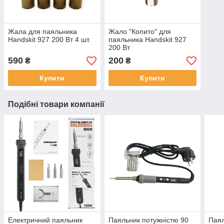
Жала для паяльника
Жало "Копито" для
Handskit 927 200 Вт 4 шт.
паяльника Handskit 927
200 Вт
590
200
₴
₴
Купити
Купити
Подібні товари компанії
Електричний паяльник
Паяльник потужністю 90
Паял