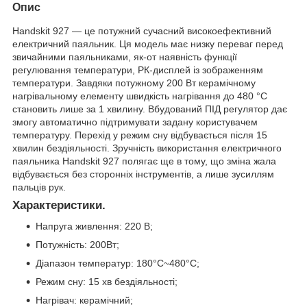
Опис
Handskit 927 — це потужний сучасний високоефективний
електричний паяльник. Ця модель має низку переваг перед
звичайними паяльниками, як-от наявність функції
регулювання температури, РК-дисплей із зображенням
температури. Завдяки потужному 200 Вт керамічному
нагрівальному елементу швидкість нагрівання до 480 °C
становить лише за 1 хвилину. Вбудований ПІД регулятор дає
змогу автоматично підтримувати задану користувачем
температуру. Перехід у режим сну відбувається після 15
хвилин бездіяльності. Зручність використання електричного
паяльника Handskit 927 полягає ще в тому, що зміна жала
відбувається без сторонніх інструментів, а лише зусиллям
пальців рук.
Характеристики.
Напруга живлення: 220 В;
Потужність: 200Вт;
Діапазон температур: 180°C~480°C;
Режим сну: 15 хв бездіяльності;
Нагрівач: керамічний;