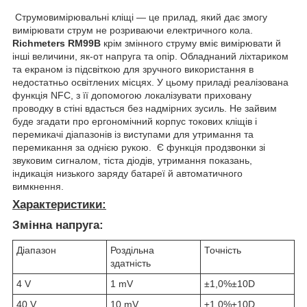
Струмовимірювальні кліщі — це прилад, який дає змогу
вимірювати струм не розриваючи електричного кола.
Richmeters RM99B
крім змінного струму вміє вимірювати й
інші величини, як-от напруга та опір. Обладнаний ліхтариком
та екраном із підсвіткою для зручного використання в
недостатньо освітлених місцях. У цьому приладі реалізована
функція NFC, з її допомогою локалізувати приховану
проводку в стіні вдасться без надмірних зусиль. Не зайвим
буде згадати про ергономічний корпус токових кліщів і
перемикачі діапазонів із виступами для утримання та
перемикання за однією рукою. Є функція продзвонки зі
звуковим сигналом, тіста діодів, утримання показань,
індикація низького заряду батареї й автоматичного
вимкнення.
Характеристики:
Змінна напруга:
Діапазон
Роздільна
Точність
здатність
4 V
1 mV
±1,0%±10D
40 V
10 mV
±1,0%±10D