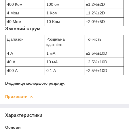
400 Ком
100 ом
±1,2%±2D
4 Mом
1 Kом
±1,2%±2D
40 Mом
10 Kом
±2.0%±5D
Змінний струм:
Діапазон
Роздільна
Точність
здатність
4 А
1 мА
±2.5%±10D
40 А
10 мА
±2.5%±10D
400 А
0.1 А
±2.5%±10D
D-одиниця молодшого розряду.
Приховати
Характеристики
Основні