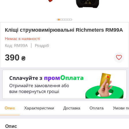
Кліщі струмовимірювальні Richmeters RM99A
Немає в наявності
Код: RM99A
Роздріб
390
₴
Опис
Характеристики
Доставка
Оплата
Умови п
Опис