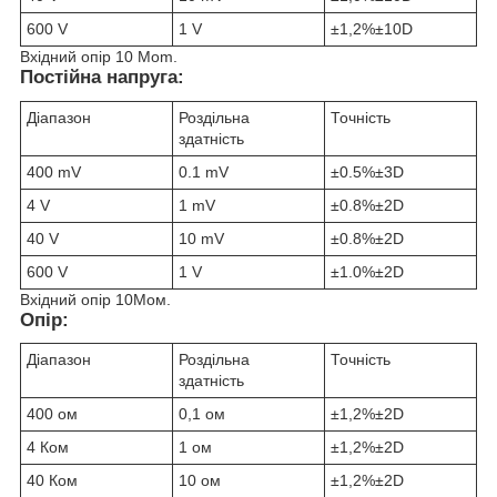
600 V
1 V
±1,2%±10D
Вхідний опір 10 Mom.
Постійна напруга:
Діапазон
Роздільна
Точність
здатність
400 mV
0.1 mV
±0.5%±3D
4 V
1 mV
±0.8%±2D
40 V
10 mV
±0.8%±2D
600 V
1 V
±1.0%±2D
Вхідний опір 10Мом.
Опір:
Діапазон
Роздільна
Точність
здатність
400 ом
0,1 ом
±1,2%±2D
4 Ком
1 ом
±1,2%±2D
40 Ком
10 ом
±1,2%±2D