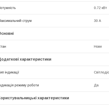
отужність
0.72 кВт
аксимальний струм
30 А
Основні
Стан
Нове
Додаткові характеристики
ип індикації
Світлоді
ндикація режиму роботи
Да
Користувальницькі характеристики