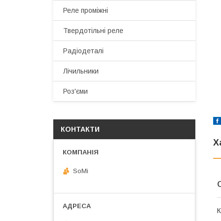
Реле проміжні
Твердотільні реле
Радіодеталі
Лічильники
Роз'єми
КОНТАКТИ
Х
SoMi
К