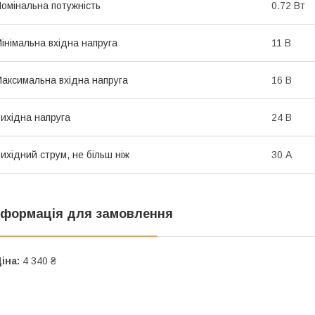
омінальна потужність
0.72 Вт
інімальна вхідна напруга
11 В
аксимальна вхідна напруга
16 В
ихідна напруга
24 В
ихідний струм, не більш ніж
30 А
нформація для замовлення
іна:
4 340 ₴