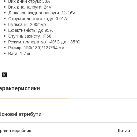
Вихідний струм: 30A
Вихідна напруга: 24V
Діапазон вхідної напруги: 11-16V
Струм холостого ходу: 0.01А
Пульсації: 200mVp
Ефективність: до 95%
Ступінь захисту: IP68
Режим температур: -40°C до +85°C
Розмір: 150(180)*127*64 мм
Вага: 1.7 кг
арактеристики
Основні атрибути
раїна виробник
Китай