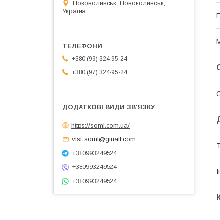
Нововолинськ, Нововолинськ,
Україна
П
М
+380 (99) 324-95-24
+380 (97) 324-95-24
https://somi.com.ua/
visit.somi@gmail.com
Т
+380993249524
+380993249524
І
+380993249524