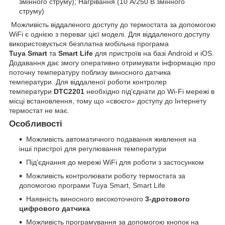
змінного струму); Нагрівання (10 А/250 В змінного
струму)
Можливість віддаленого доступу до термостата за допомогою
WiFi є однією з переваг цієї моделі. Для віддаленого доступу
використовується безплатна мобільна програма
Tuya Smart
та
Smart Life
для пристроїв на базі Android и iOS.
Додавання дає змогу оперативно отримувати інформацію про
поточну температуру поблизу виносного датчика
температури. Для віддаленої роботи контролер
температури
DTC2201
необхідно під'єднати до Wi-Fi мережі в
місці встановлення, тому що «своєго» доступу до Інтернету
термостат не має.
Особливості
Можливість автоматичного подавання живлення на
інші пристрої для регулювання температури
Під'єднання до мережі WiFi для роботи з застосунком
Можливість контролювати роботу термостата за
допомогою програми Tuya Smart, Smart Life
Наявність виносного високоточного
3-дротового
цифрового датчика
Можливість програмування за допомогою кнопок на