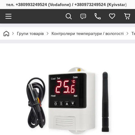
тел. +380993249524 (Vodafone) / +380973249524 (Kyivstar)
Групи товарів
Контролери температури / вологості
Т