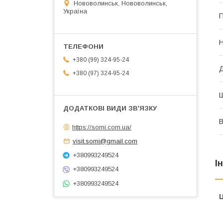
Нововолинськ, Нововолинськ,
Україна
П
Н
+380 (99) 324-95-24
+380 (97) 324-95-24
В
https://somi.com.ua/
visit.somi@gmail.com
+380993249524
І
+380993249524
+380993249524
Ц