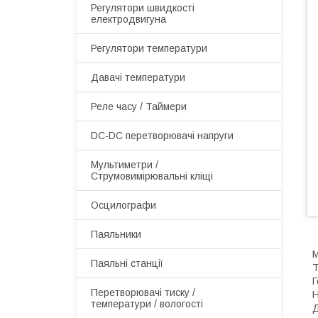
Регулятори швидкості
електродвигуна
Регулятори температури
Давачі температури
Реле часу / Таймери
DC-DC перетворювачі напруги
Мультиметри /
Струмовимірювальні кліщі
Осцилографи
Паяльники
М
Паяльні станції
Т
Г
Перетворювачі тиску /
Н
температури / вологості
Д