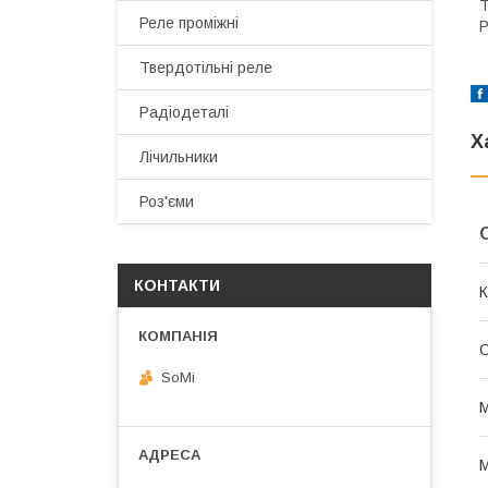
Т
Реле проміжні
Р
Твердотільні реле
Радіодеталі
Х
Лічильники
Роз'єми
КОНТАКТИ
К
О
SoMi
М
М