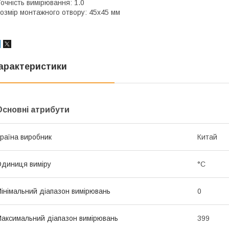
очність вимірювання: 1.0
озмір монтажного отвору: 45х45 мм
арактеристики
Основні атрибути
раїна виробник
Китай
диниця виміру
°С
інімальний діапазон вимірювань
0
аксимальний діапазон вимірювань
399