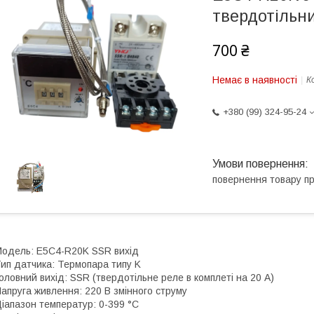
твердотільни
700 ₴
Немає в наявності
К
+380 (99) 324-95-24
повернення товару п
одель: E5C4-R20K SSR вихід
ип датчика: Термопара типу K
оловний вихід: SSR (твердотільне реле в комплеті на 20 А)
апруга живлення: 220 В змінного струму
іапазон температур: 0-399 °C