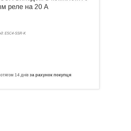
м реле на 20 А
од:
E5C4-SSR-K
ротягом 14 днів
за рахунок покупця