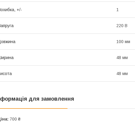
охибка, +/-
1
апруга
220 В
Довжина
100 мм
Ширина
48 мм
исота
48 мм
нформація для замовлення
іна:
700 ₴